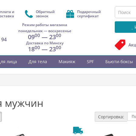
плата и
Обратный
Подарочный
оставка
звонок
сертификат
Режим работы магазина
понедельник — воскресенье
00
00
09
— 23
 94
Доставка по Минску
Ак
00
00
18
— 23
ля лица
Для тела
Макияж
SPF
Бьюти-боксы
я мужчин
Сортировка: