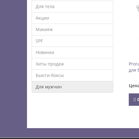
Для тела
Акции
Макияж
SPF
Новинки
Хиты продаж
Pror
для 
Бьюти-боксы
Цен
Для мужчин